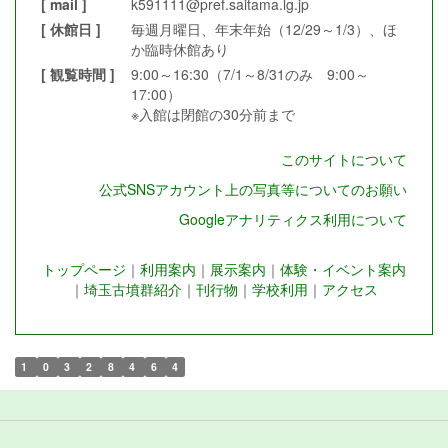
[ mail ]
k591111@pref.saitama.lg.jp
[ 休館日 ]
毎週月曜日、年末年始（12/29～1/3）、ほ
か臨時休館あり
[ 観覧時間 ]
9:00～16:30（7/1～8/31のみ 9:00～
17:00）
※入館は閉館の30分前まで
このサイトについて
公式SNSアカウント上の写真等についてのお願い
Googleアナリティクス利用について
トップページ
｜
利用案内
｜
展示案内
｜
体験・イベント案内
｜
埼玉古墳群紹介
｜
刊行物
｜
学校利用
｜
アクセス
1
0
3
2
8
4
6
4