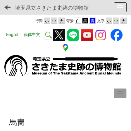
埼玉県立さきたま史跡の博物館
Toggl
行間
背景
文字
English
簡体中文
馬冑