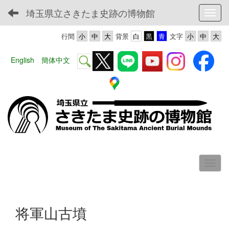
埼玉県立さきたま史跡の博物館
Toggl
行間
背景
文字
English
簡体中文
将軍山古墳