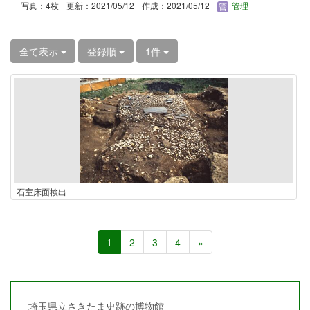
写真：4枚
更新：2021/05/12
作成：2021/05/12
管理
全て表示
登録順
1件
石室床面検出
1
2
3
4
»
埼玉県立さきたま史跡の博物館