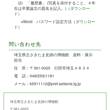
(2) 「履歴書」 (写真を添付すること。４年
生は卒業論文の題名を記入。)（
ダウンロー
ド
）
※Word パスワード設定方法（
ダウンロー
ド
）
問い合わせ先
埼玉県立さきたま史跡の博物館 資料・展示
担当
住 所：〒361-0025 行田市埼玉４８３４
電 話：048(559)1181
メール：k5911112@pref.saitama.lg.jp
埼玉県立さきたま史跡の博物館
〒361-0025