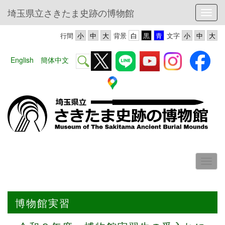
埼玉県立さきたま史跡の博物館
Toggl
行間
背景
文字
English
簡体中文
博物館実習