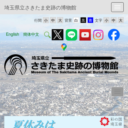
埼玉県立さきたま史跡の博物館
Toggl
行間
背景
文字
English
簡体中文