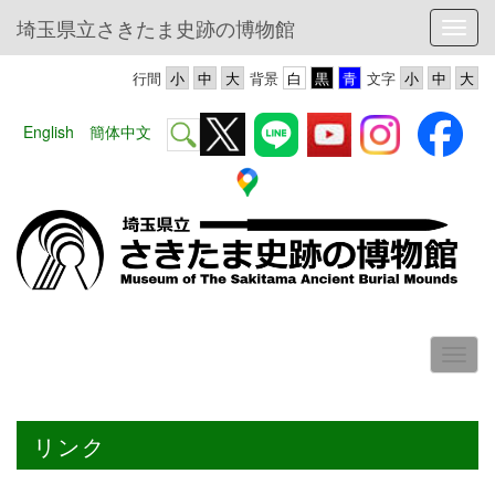
埼玉県立さきたま史跡の博物館
Toggl
行間
背景
文字
English
簡体中文
リンク