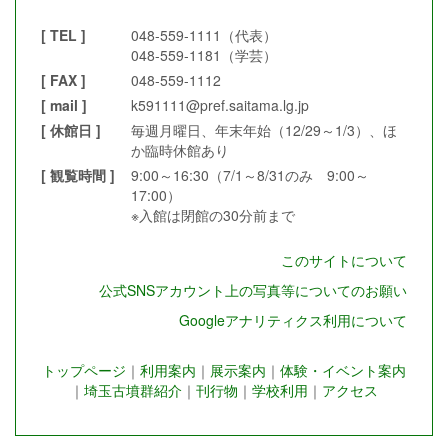
[ TEL ]
048-559-1111（代表）
048-559-1181（学芸）
[ FAX ]
048-559-1112
[ mail ]
k591111@pref.saitama.lg.jp
[ 休館日 ]
毎週月曜日、年末年始（12/29～1/3）、ほ
か臨時休館あり
[ 観覧時間 ]
9:00～16:30（7/1～8/31のみ 9:00～
17:00）
※入館は閉館の30分前まで
このサイトについて
公式SNSアカウント上の写真等についてのお願い
Googleアナリティクス利用について
トップページ
｜
利用案内
｜
展示案内
｜
体験・イベント案内
｜
埼玉古墳群紹介
｜
刊行物
｜
学校利用
｜
アクセス