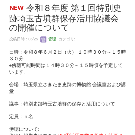
令和８年度 第１回特別史
跡埼玉古墳群保存活用協議会
の開催について
投稿日時 : 05/25
管理
カテゴリ:
日時：令和８年６月２日（火） １０時３０分～１５時
３０分
※傍聴可能時間は１４時３０分～１５時頃を予定して
います。
会場：埼玉県立さきたま史跡の博物館 会議室および講
堂
議事：特別史跡埼玉古墳群の保存と活用について
定員：５名
傍聴について: