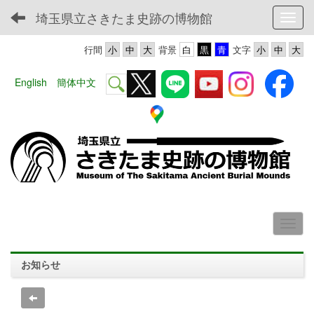
埼玉県立さきたま史跡の博物館
Toggl
行間
背景
文字
English
簡体中文
お知らせ