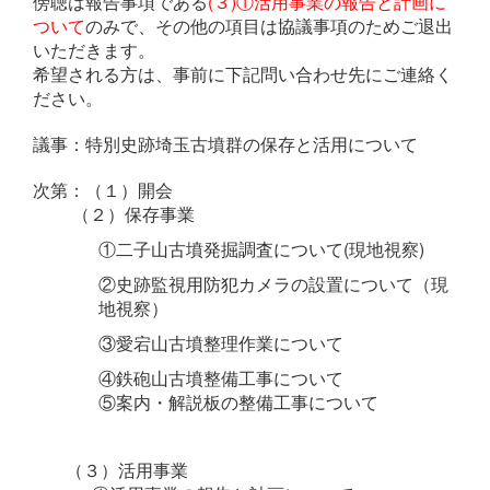
傍聴は報告事項である
(３)①活用事業の報告と計画に
ついて
のみで、その他の
項目は協議事項のためご退出
いただきます。
希望される方は、事前に下記問い合わせ先にご連絡く
ださい。
議事：特別史跡埼玉古墳群の保存と活用について
次第：（１）開会
（２）保存事業
①二子山古墳発掘調査について(現地視察)
②史跡監視用防犯カメラの設置について（現
地視察）
③愛宕山古墳整理作業について
④鉄砲山古墳整備工事について
⑤案内・解説板の整備工事について
（３）活用事業