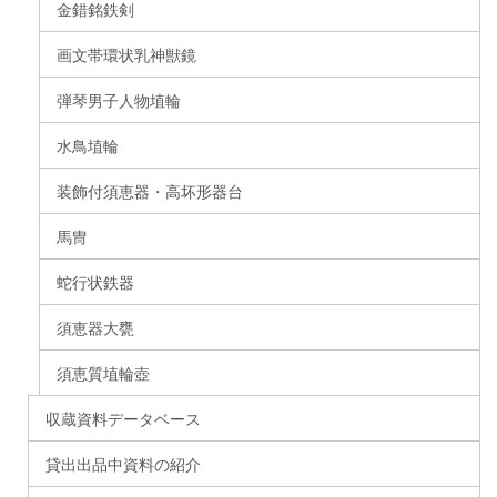
金錯銘鉄剣
画文帯環状乳神獣鏡
弾琴男子人物埴輪
水鳥埴輪
装飾付須恵器・高坏形器台
馬冑
蛇行状鉄器
須恵器大甕
須恵質埴輪壺
収蔵資料データベース
貸出出品中資料の紹介