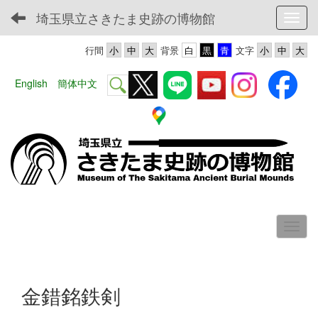
埼玉県立さきたま史跡の博物館
Toggl
行間
背景
文字
English
簡体中文
金錯銘鉄剣