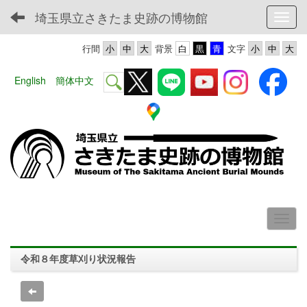
埼玉県立さきたま史跡の博物館
Toggl
行間
背景
文字
English
簡体中文
令和８年度草刈り状況報告