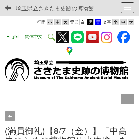
埼玉県立さきたま史跡の博物館
Toggl
行間
背景
文字
English
簡体中文
(満員御礼)【8/7（金）】「中高