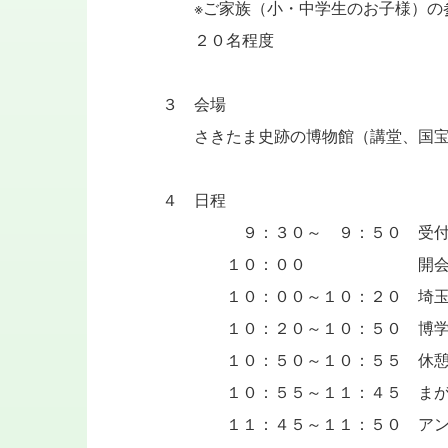
※ご家族（小・中学生のお子様）の
２０名程度
３ 会場
さきたま史跡の博物館（講堂、国宝
４ 日程
９：３０～ ９：５０ 受付（
１０：００ 開会（
１０：００～１０：２０ 埼玉古
１０：２０～１０：５０ 博学連
１０：５０～１０：５５ 休
１０：５５～１１：４５ まが
１１：４５～１１：５０ アン