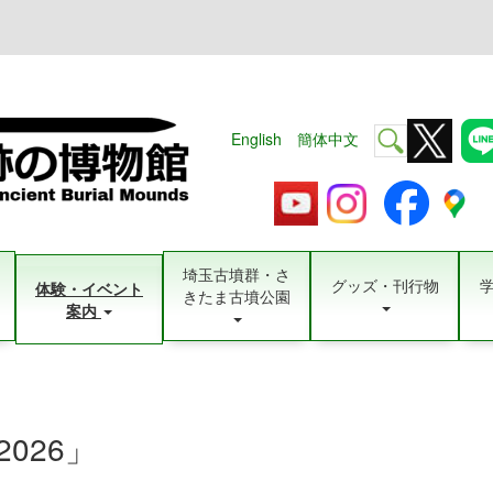
English
簡体中文
埼玉古墳群・さ
グッズ・刊行物
体験・イベント
きたま古墳公園
案内
026」