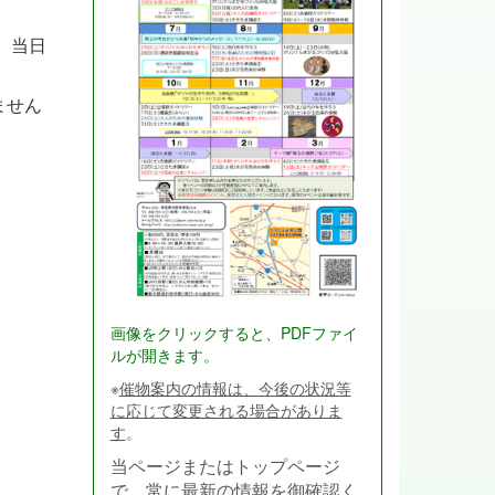
、当日
ません
画像をクリックすると、PDFファイ
ルが開きます。
※
催物案内の情報は、今後の状況等
に応じて変更される場合がありま
す
。
当ページまたはトップページ
で、常に最新の情報を御確認く