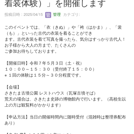
着装体験）」を開催します
投稿日時 : 2025/04/15
管理
カテゴリ:
このイベントでは、「衣（きぬ）」や「袴（はかま）」、「裳
（も）」といった古代の衣装を着ることができ
ます。古代衣装を着て写真を撮ったら、気分はすっかり古代人！
お子様から大人の方まで、たくさんの
ご参加お待ちしております。
【開催日時】令和７年５月３日（土・祝）
１０：００～１５：３０（受付終了１５：００）
※ １回の体験は１５分～３０分程度です。
【会場】
さきたま古墳公園 レストハウス（瓦塚古墳そば）
荒天の場合は、さきたま史跡の博物館内で行います。（高校生以
上の方は観覧料がかかります）
【申込方法】当日の開催時間内に随時受付（混雑時は整理券配布
あり）