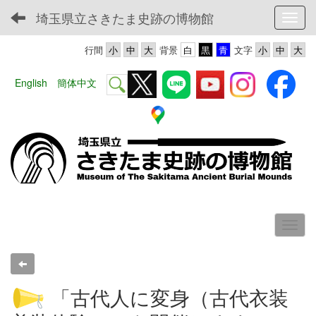
埼玉県立さきたま史跡の博物館
Toggl
行間
背景
文字
English
簡体中文
「古代人に変身（古代衣装