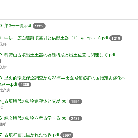
0_第2号一覧.pdf
1222
01_中耕・広面遺跡墳墓群と供献土器（1）号_pp1-16.pdf
1218
俊郎
02_稲荷山古墳出土土器の器種構成と出土位置に関連して.pdf
茂樹
03_歴史的環境保全調査から28年―比企城館跡群の国指定史跡化へ
み―.pdf
1389
太久夫
04_古墳時代の動物遺存体と交易.pdf
1991
浩一
06_縄文時代の動物を考古学する.pdf
2436
雅明
07_古墳壁画に描かれた他界.pdf
2597