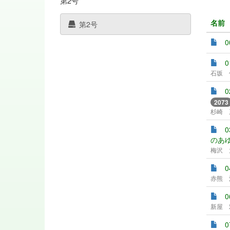
第2号
名前
第2号
0
石坂 
2073
杉崎 
のあゆ
梅沢 
赤熊 
新屋 