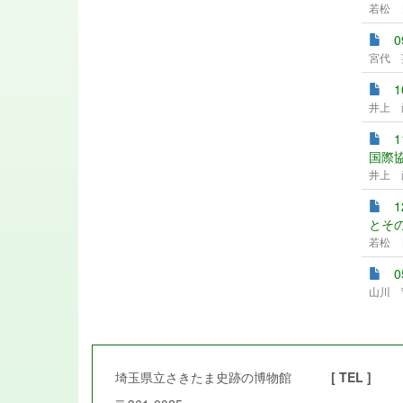
若松 
宮代 
井上 
国際協
井上 
とその
若松 
山川 
埼玉県立さきたま史跡の博物館
[ TEL ]