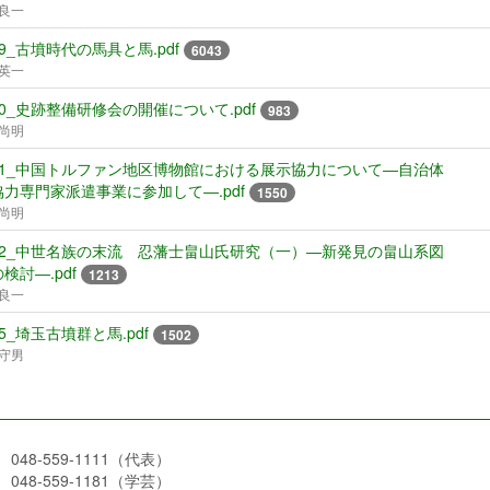
良一
09_古墳時代の馬具と馬.pdf
6043
英一
10_史跡整備研修会の開催について.pdf
983
尚明
11_中国トルファン地区博物館における展示協力について―自治体
力専門家派遣事業に参加して―.pdf
1550
尚明
12_中世名族の末流 忍藩士畠山氏研究（一）―新発見の畠山系図
検討―.pdf
1213
良一
05_埼玉古墳群と馬.pdf
1502
守男
048-559-1111（代表）
048-559-1181（学芸）