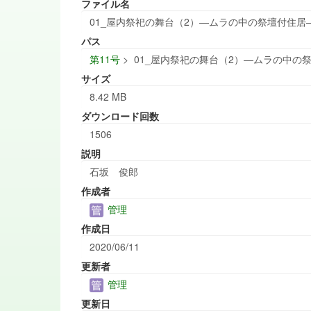
ファイル名
01_屋内祭祀の舞台（2）―ムラの中の祭壇付住居―.
パス
第11号
>
01_屋内祭祀の舞台（2）―ムラの中の祭壇
サイズ
8.42 MB
ダウンロード回数
1506
説明
石坂 俊郎
作成者
管理
作成日
2020/06/11
更新者
管理
更新日