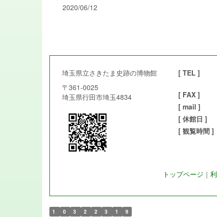
2020/06/12
埼玉県立さきたま史跡の博物館
[ TEL ]
〒361-0025
[ FAX ]
埼玉県行田市埼玉4834
[ mail ]
[ 休館日 ]
[ 観覧時間 ]
トップページ
｜
利
1
0
3
2
2
3
1
9