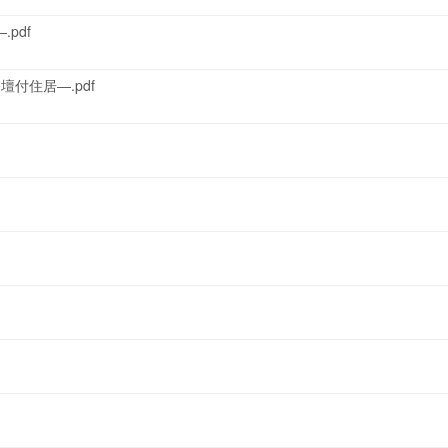
pdf
付住居―.pdf