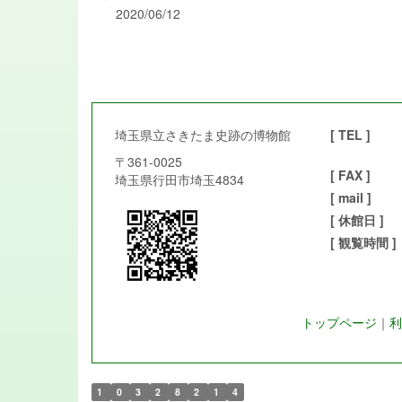
2020/06/12
埼玉県立さきたま史跡の博物館
[ TEL ]
〒361-0025
[ FAX ]
埼玉県行田市埼玉4834
[ mail ]
[ 休館日 ]
[ 観覧時間 ]
トップページ
｜
利
1
0
3
2
8
2
1
4