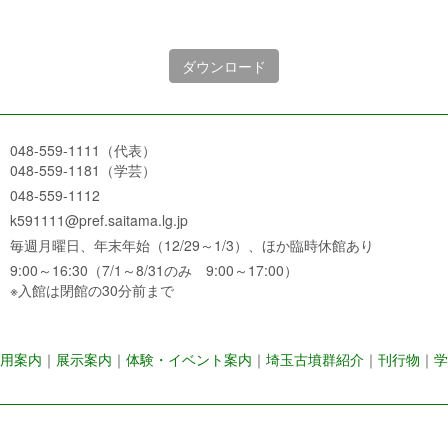
ダウンロード
048-559-1111（代表）
048-559-1181（学芸）
048-559-1112
k591111@pref.saitama.lg.jp
毎週月曜日、年末年始（12/29～1/3）、ほか臨時休館あり
9:00～16:30（7/1～8/31のみ 9:00～17:00）
※入館は閉館の30分前まで
用案内
｜
展示案内
｜
体験・イベント案内
｜
埼玉古墳群紹介
｜
刊行物
｜
学