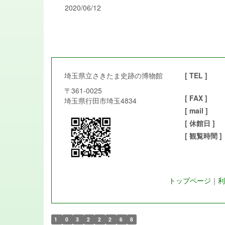
2020/06/12
埼玉県立さきたま史跡の博物館
[ TEL ]
〒361-0025
[ FAX ]
埼玉県行田市埼玉4834
[ mail ]
[ 休館日 ]
[ 観覧時間 ]
トップページ
｜
利
1
0
3
2
2
2
6
8