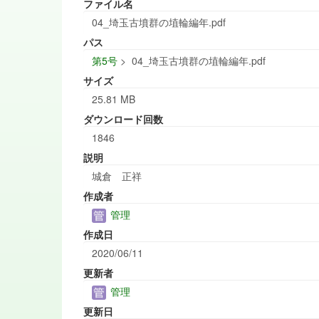
ファイル名
04_埼玉古墳群の埴輪編年.pdf
パス
第5号
>
04_埼玉古墳群の埴輪編年.pdf
サイズ
25.81 MB
ダウンロード回数
1846
説明
城倉 正祥
作成者
管理
作成日
2020/06/11
更新者
管理
更新日