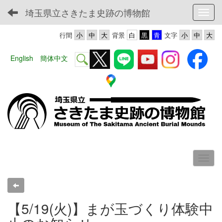
埼玉県立さきたま史跡の博物館
Toggl
行間
背景
文字
English
簡体中文
【5/19(火)】まが玉づくり体験中