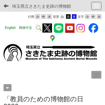
埼玉県立さきたま史跡の博物館
Toggl
行間
背景
文字
English
簡体中文
「教員のための博物館の日