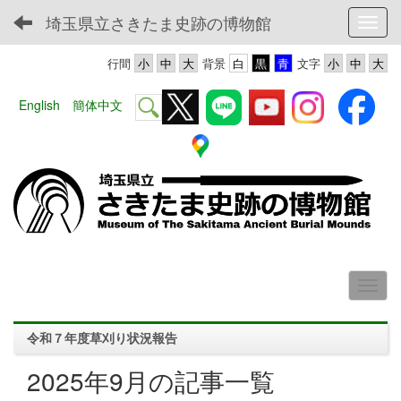
埼玉県立さきたま史跡の博物館
Toggl
行間
背景
文字
English
簡体中文
令和７年度草刈り状況報告
2025年9月の記事一覧