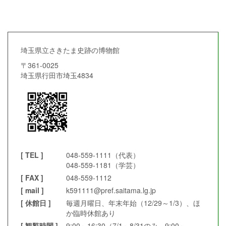
埼玉県立さきたま史跡の博物館
〒361-0025
埼玉県行田市埼玉4834
[ TEL ]
048-559-1111（代表）
048-559-1181（学芸）
[ FAX ]
048-559-1112
[ mail ]
k591111@pref.saitama.lg.jp
[ 休館日 ]
毎週月曜日、年末年始（12/29～1/3）、ほ
か臨時休館あり
[ 観覧時間 ]
9:00～16:30（7/1～8/31のみ 9:00～