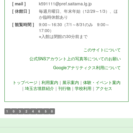
[ mail ]
k591111@pref.saitama.lg.jp
[ 休館日 ]
毎週月曜日、年末年始（12/29～1/3）、ほ
か臨時休館あり
[ 観覧時間 ]
9:00～16:30（7/1～8/31のみ 9:00～
17:00）
※入館は閉館の30分前まで
このサイトについて
公式SNSアカウント上の写真等についてのお願い
Googleアナリティクス利用について
トップページ
｜
利用案内
｜
展示案内
｜
体験・イベント案内
｜
埼玉古墳群紹介
｜
刊行物
｜
学校利用
｜
アクセス
1
0
3
2
4
6
5
0