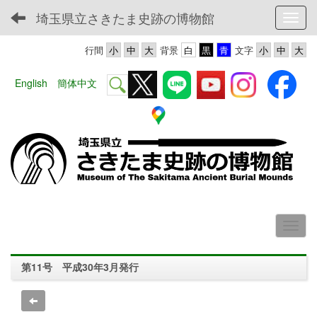
埼玉県立さきたま史跡の博物館
Toggl
行間
背景
文字
English
簡体中文
第11号 平成30年3月発行