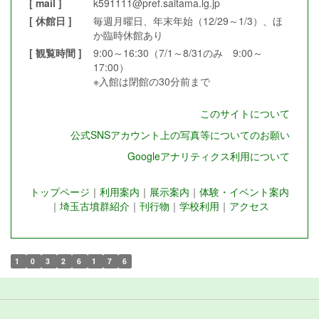
[ mail ]
k591111@pref.saitama.lg.jp
[ 休館日 ]
毎週月曜日、年末年始（12/29～1/3）、ほ
か臨時休館あり
[ 観覧時間 ]
9:00～16:30（7/1～8/31のみ 9:00～
17:00）
※入館は閉館の30分前まで
このサイトについて
公式SNSアカウント上の写真等についてのお願い
Googleアナリティクス利用について
トップページ
｜
利用案内
｜
展示案内
｜
体験・イベント案内
｜
埼玉古墳群紹介
｜
刊行物
｜
学校利用
｜
アクセス
1
0
3
2
6
1
7
6