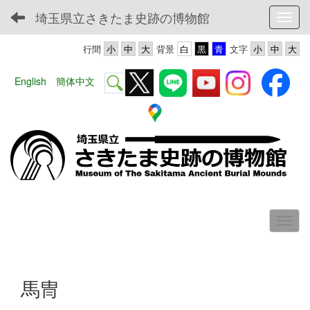
埼玉県立さきたま史跡の博物館
Toggl
行間
背景
文字
English
簡体中文
馬冑