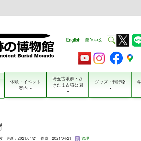
English
簡体中文
埼玉古墳群・さ
体験・イベント
グッズ・刊行物
きたま古墳公園
案内
冑
3枚
更新：2021/04/21
作成：2021/04/21
管理