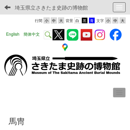
埼玉県立さきたま史跡の博物館
Toggl
行間
背景
文字
English
簡体中文
馬冑