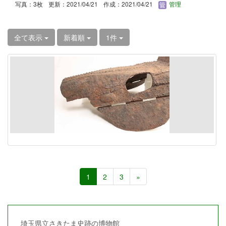
写真：3枚
更新：2021/04/21
作成：2021/04/21
管理
全て表示
新着順
1件
1
2
3
»
埼玉県立さきたま史跡の博物館