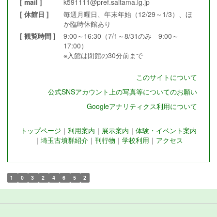
[ mail ]
k591111@pref.saitama.lg.jp
[ 休館日 ]
毎週月曜日、年末年始（12/29～1/3）、ほ
か臨時休館あり
[ 観覧時間 ]
9:00～16:30（7/1～8/31のみ 9:00～
17:00）
※入館は閉館の30分前まで
このサイトについて
公式SNSアカウント上の写真等についてのお願い
Googleアナリティクス利用について
トップページ
｜
利用案内
｜
展示案内
｜
体験・イベント案内
｜
埼玉古墳群紹介
｜
刊行物
｜
学校利用
｜
アクセス
1
0
3
2
4
6
5
2