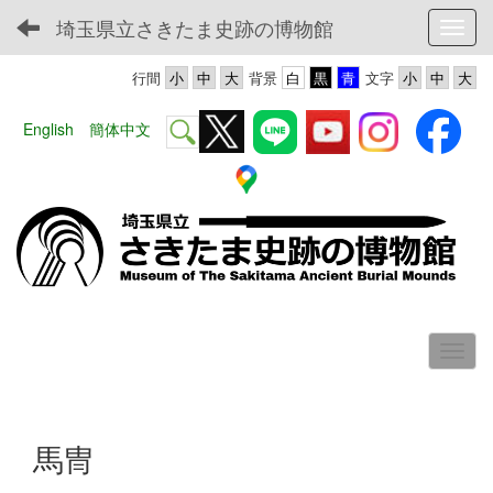
埼玉県立さきたま史跡の博物館
Toggl
行間
背景
文字
English
簡体中文
馬冑