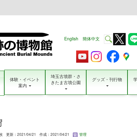
English
簡体中文
埼玉古墳群・さ
体験・イベント
グッズ・刊行物
きたま古墳公園
案内
冑
3枚
更新：2021/04/21
作成：2021/04/21
管理