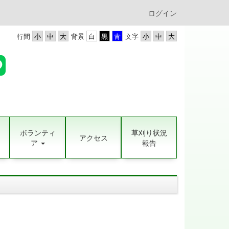
ログイン
行間
背景
文字
ボランティ
草刈り状況
アクセス
ア
報告