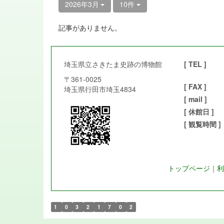
2026年3月
10件
記事がありません。
埼玉県立さきたま史跡の博物館
[ TEL ]
〒361-0025
[ FAX ]
埼玉県行田市埼玉4834
[ mail ]
[ 休館日 ]
[ 観覧時間 ]
トップページ
｜
利
1
0
3
2
1
7
0
2