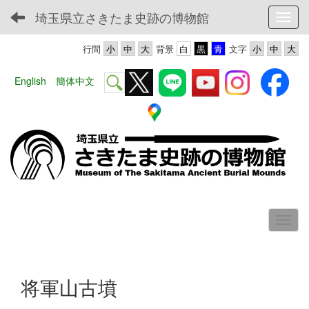
埼玉県立さきたま史跡の博物館
Toggl
行間
背景
文字
English
簡体中文
将軍山古墳