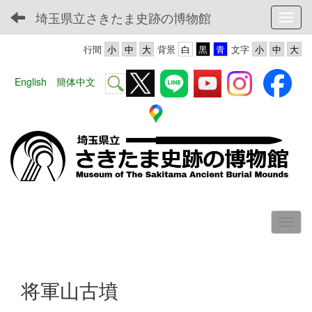
埼玉県立さきたま史跡の博物館
Toggl
行間
背景
文字
English
簡体中文
将軍山古墳