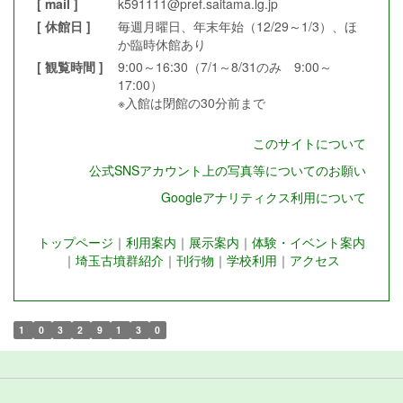
[ mail ]
k591111@pref.saitama.lg.jp
[ 休館日 ]
毎週月曜日、年末年始（12/29～1/3）、ほ
か臨時休館あり
[ 観覧時間 ]
9:00～16:30（7/1～8/31のみ 9:00～
17:00）
※入館は閉館の30分前まで
このサイトについて
公式SNSアカウント上の写真等についてのお願い
Googleアナリティクス利用について
トップページ
｜
利用案内
｜
展示案内
｜
体験・イベント案内
｜
埼玉古墳群紹介
｜
刊行物
｜
学校利用
｜
アクセス
1
0
3
2
9
1
3
0