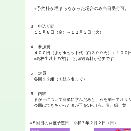
※予約枠が埋まらなかった場合のみ当日受付可。
３ 申込期間
１１月８日（金）～１２月３日（火）
４ 参加費
４００円（まが玉セット代（白３００円）＋１００
※高校生以上の方は、別途観覧料が必要です。
５ 定員
各回１２組（１組６名まで）
６ 内容
まが玉について簡単に学んだあと、石を削ってオリジ
今回はできあがったまが玉を5色（赤、青、緑、黄、
※５回目の開催予定日 令和７年２月２日（日）