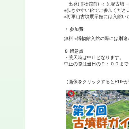
出発(博物館前) → 瓦塚古墳 
※歩きやすい靴でご参加くださ
※将軍山古墳展示館には入館い
７ 参加費
無料
※博物館入館の際には別途
８ 留意点
・荒天時は中止となります。
中止の際は当日の９：００まで
（画像をクリックするとPDF