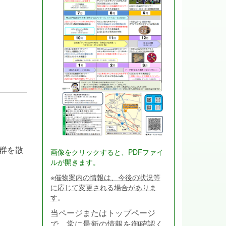
群を散
画像をクリックすると、PDFファイ
ルが開きます。
※
催物案内の情報は、今後の状況等
に応じて変更される場合がありま
す
。
当ページまたはトップページ
で、常に最新の情報を御確認く