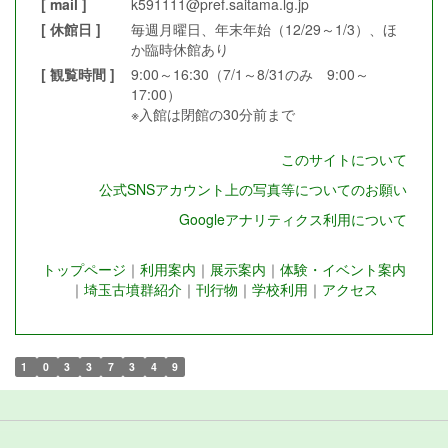
[ mail ]
k591111@pref.saitama.lg.jp
[ 休館日 ]
毎週月曜日、年末年始（12/29～1/3）、ほ
か臨時休館あり
[ 観覧時間 ]
9:00～16:30（7/1～8/31のみ 9:00～
17:00）
※入館は閉館の30分前まで
このサイトについて
公式SNSアカウント上の写真等についてのお願い
Googleアナリティクス利用について
トップページ
｜
利用案内
｜
展示案内
｜
体験・イベント案内
｜
埼玉古墳群紹介
｜
刊行物
｜
学校利用
｜
アクセス
1
0
3
3
7
3
4
9