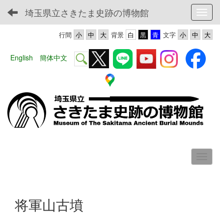
埼玉県立さきたま史跡の博物館
Toggl
行間
背景
文字
English
簡体中文
将軍山古墳