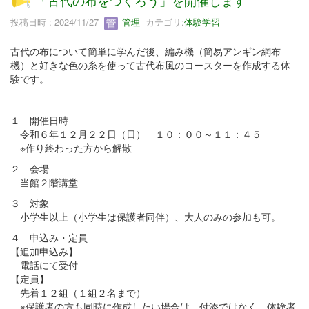
「古代の布をつくろう」を開催します
投稿日時 : 2024/11/27
管理
カテゴリ:
体験学習
古代の布について簡単に学んだ後、編み機（簡易アンギン網布
機）と好きな色の糸を使って古代布風のコースターを作成する体
験です。
１ 開催日時
令和６年１２月２２日（日） １０：００～１１：４５
※作り終わった方から解散
２ 会場
当館２階講堂
３ 対象
小学生以上（小学生は保護者同伴）、大人のみの参加も可。
４ 申込み・定員
【追加申込み】
電話にて受付
【定員】
先着１２組（１組２名まで）
※保護者の方も同時に作成したい場合は、付添ではなく、体験者