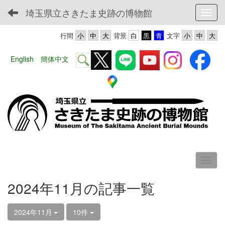
埼玉県立さきたま史跡の博物館
Toggl
行間
背景
文字
English
簡体中文
2024年11月の記事一覧
2024年11月
10件