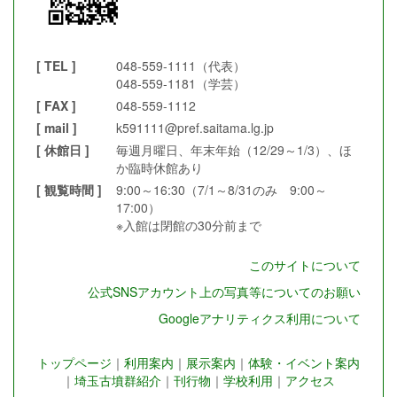
[ TEL ]
048-559-1111（代表）
048-559-1181（学芸）
[ FAX ]
048-559-1112
[ mail ]
k591111@pref.saitama.lg.jp
[ 休館日 ]
毎週月曜日、年末年始（12/29～1/3）、ほ
か臨時休館あり
[ 観覧時間 ]
9:00～16:30（7/1～8/31のみ 9:00～
17:00）
※入館は閉館の30分前まで
このサイトについて
公式SNSアカウント上の写真等についてのお願い
Googleアナリティクス利用について
トップページ
｜
利用案内
｜
展示案内
｜
体験・イベント案内
｜
埼玉古墳群紹介
｜
刊行物
｜
学校利用
｜
アクセス