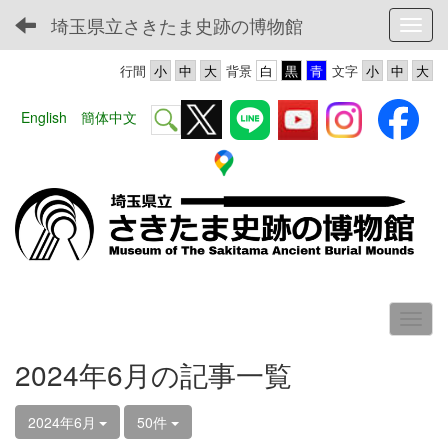
埼玉県立さきたま史跡の博物館
Toggl
行間
背景
文字
English
簡体中文
2024年6月の記事一覧
2024年6月
50件