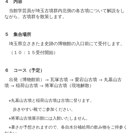
４ 内容
当館学芸員が埼玉古墳群内北側の各古墳について解説をし
ながら、
古墳群を散策します。
５ 集合場所
埼玉県立さきたま史跡の博物館の入口前にて受付します。
（１０：１５受付開始）
６ コース（予定）
出発（博物館前）→ 瓦塚古墳 → 愛宕山古墳 → 丸墓山古
墳
→ 稲荷山古墳 → 将軍山古墳（現地解散）
※丸墓山古墳と稲荷山古墳は古墳に登ります。
歩きやすい靴でご参加ください。
※将軍山古墳展示館には入館いたしません。
※暑さが予想されますので、各自水分補給用の飲み物をご持参く
ださい。