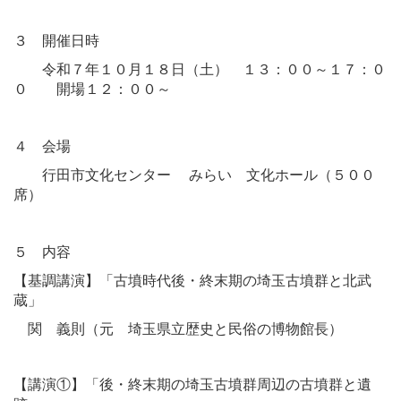
３ 開催日時
令和７年１０月１８日（土） １３：００～１７：０
０ 開場１２：００～
４ 会場
行田市文化センター みらい 文化ホール（５００
席）
５ 内容
【基調講演】「古墳時代後・終末期の埼玉古墳群と北武
蔵」
関 義則（元 埼玉県立歴史と民俗の博物館長）
【講演①】「後・終末期の埼玉古墳群周辺の古墳群と遺