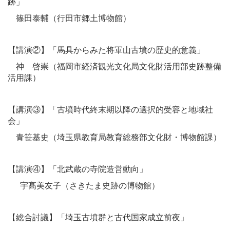
跡」
篠田泰輔（行田市郷土博物館）
【講演②】「馬具からみた将軍山古墳の歴史的意義」
神 啓崇（福岡市経済観光文化局文化財活用部史跡整備
活用課）
【講演③】「古墳時代終末期以降の選択的受容と地域社
会」
青笹基史（埼玉県教育局教育総務部文化財・博物館課）
【講演④】「北武蔵の寺院造営動向」
宇髙美友子（さきたま史跡の博物館）
【総合討議】「埼玉古墳群と古代国家成立前夜」