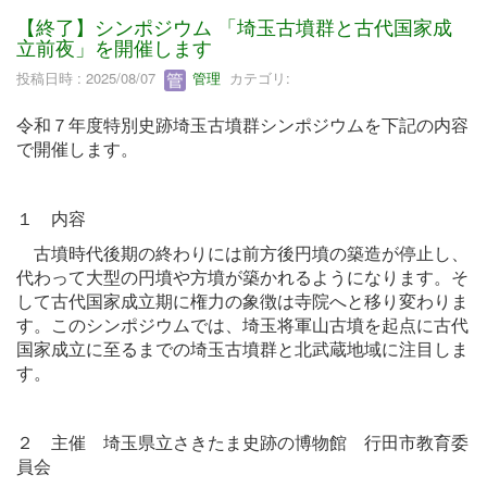
【終了】シンポジウム 「埼玉古墳群と古代国家成
立前夜」を開催します
投稿日時 : 2025/08/07
管理
カテゴリ:
令和７年度特別史跡埼玉古墳群シンポジウムを下記の内容
で開催します。
１ 内容
古墳時代後期の終わりには前方後円墳の築造が停止し、
代わって大型の円墳や方墳が築かれるようになります。そ
して古代国家成立期に権力の象徴は寺院へと移り変わりま
す。このシンポジウムでは、埼玉将軍山古墳を起点に古代
国家成立に至るまでの埼玉古墳群と北武蔵地域に注目しま
す。
２ 主催 埼玉県立さきたま史跡の博物館 行田市教育委
員会