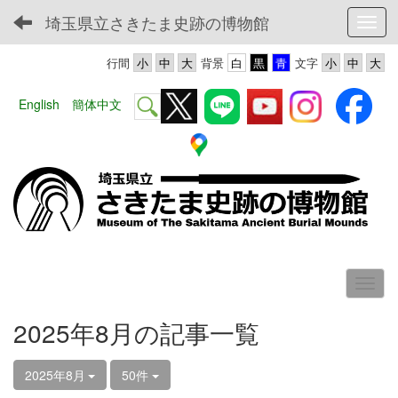
埼玉県立さきたま史跡の博物館
Toggl
行間
背景
文字
English
簡体中文
2025年8月の記事一覧
2025年8月
50件