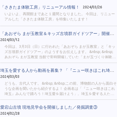
sakitama_museum 当館の最新情報や、埼玉古墳群や博物館の豆知
「さきたま体験工房」リニューアル情報！
2024/03/26
識、イベント実施の様子などを発信します。 「鉄剣エピソードゼ
いよいよ、再開館まであと１週間となりました。 今回は、リニュー
ロ」「古代人の日常」「博物館のおしごと」のような、シリーズ企
アルした「さきたま体験工房」を特集いたします！
画も行われることがあります。 Xのアカウントをお持ちの方限定に
なりますが、当館のファンなら必ずフォローしてみてください。
&nbsp; &nbsp; ② 公式LINE（４月中旬から配信開始予定） 当館で
「あおぞら まが玉教室＆キッズ古墳群ガイドツアー」開催しました。
今後行われるイベントや展示について、最新情報を配信します。 ス
2024/03/12
マートフォンの「LINE」まで通知をお届けできるので、イベント開
催を見逃したくない方にお勧めです！ &nbsp; ４月には、次のページ
今回は、3月3日（日）に行われた「あおぞら まが玉教室」と「キッ
から友だち追加ができるようになります。 https://sakitama-
ズ古墳群ガイドツアー」のようすをお伝えします。 &nbsp; &nbsp;
muse.spec.ed.jp/official_line &nbsp; ③当HP 「新着情報」では、新し
あおぞら まが玉教室 当館で常時開催していた「まが玉づくり体験」
い展示の開始や他館との連携企画についてお知らせします。 「イベ
は休館に伴い休止中のため、まが玉を屋外で作れるイベントを開催
ント情報」では、当館が開催...
しました。会場は さきたま古墳公園の駐車場からほど近い、「北側
埼玉を愛する人から動画を募集？ 「『ニュー咲きほこれ埼玉』みん...
レストハウス」でした。 &nbsp;
2024/03/03
どうも、古代人です。 &nbsp; &nbsp;この前、博物館の人から面白そ
うな企画を聞いたから紹介するよ！ 企画名は「『ニュー咲きほこれ
埼玉』みんなで踊ろう！埼玉愛を届けよう」。埼玉を愛する人たち
から短い動画を募集しているみたい。 &nbsp; &nbsp;
愛宕山古墳 現地見学会を開催しました／発掘調査③
2024/02/28