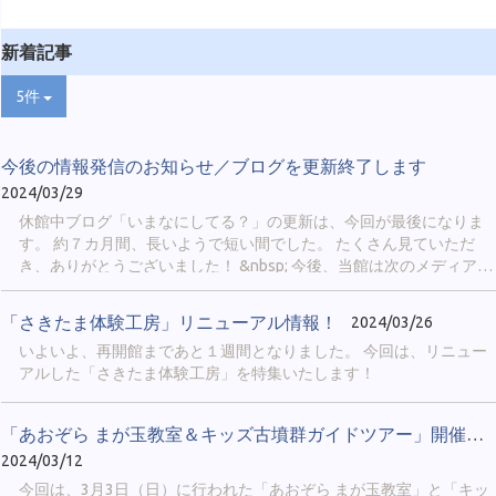
新着記事
5件
今後の情報発信のお知らせ／ブログを更新終了します
2024/03/29
休館中ブログ「いまなにしてる？」の更新は、今回が最後になりま
す。 約７カ月間、長いようで短い間でした。 たくさん見ていただ
き、ありがとうございました！ &nbsp; 今後、当館は次のメディアに
より情報を発信していきます。 &nbsp; ① 公式X ＠
sakitama_museum 当館の最新情報や、埼玉古墳群や博物館の豆知
「さきたま体験工房」リニューアル情報！
2024/03/26
識、イベント実施の様子などを発信します。 「鉄剣エピソードゼ
いよいよ、再開館まであと１週間となりました。 今回は、リニュー
ロ」「古代人の日常」「博物館のおしごと」のような、シリーズ企
アルした「さきたま体験工房」を特集いたします！
画も行われることがあります。 Xのアカウントをお持ちの方限定に
なりますが、当館のファンなら必ずフォローしてみてください。
&nbsp; &nbsp; ② 公式LINE（４月中旬から配信開始予定） 当館で
「あおぞら まが玉教室＆キッズ古墳群ガイドツアー」開催しました。
今後行われるイベントや展示について、最新情報を配信します。 ス
2024/03/12
マートフォンの「LINE」まで通知をお届けできるので、イベント開
催を見逃したくない方にお勧めです！ &nbsp; ４月には、次のページ
今回は、3月3日（日）に行われた「あおぞら まが玉教室」と「キッ