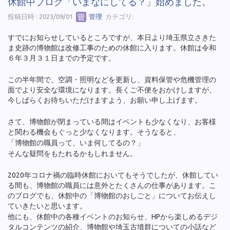
休館中ブログ「いまなにしてる？」始めました。
投稿日時 : 2023/09/01
管理
カテゴリ:
すでにお知らせしているところですが、本日より埼玉県立さきた
ま史跡の博物館は改修工事のための休館に入ります。休館は令和
６年３月３１日までの予定です。
この半年間で、空調・照明などを更新し、資料保管や危機管理の
面でより安全な環境になります。長くご不便をおかけしますが、
今しばらくお待ちいただけますよう、お願い申し上げます。
さて、博物館が閉まっている間はイベントも少なくなり、お客様
と関わる機会もぐっと少なくなります。そうなると、
「博物館の職員って、いま何してるの？」
そんな疑問をもたれるかもしれません。
2020年コロナ禍の臨時休館においてもそうでしたが、休館してい
る間も、博物館の職員には意外とたくさんの仕事があります。こ
のブログでも、休館中の「博物館のおしごと」についてお伝えし
ていきたいと思います。
他にも、休館中の各種イベントのお知らせ、HPから楽しめるデジ
タルコンテンツの紹介、博物館や埼玉古墳群についての小話など