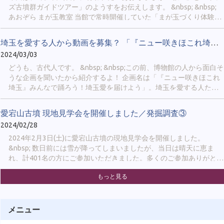
から友だち追加ができるようになります。 https://sakitama-
ズ古墳群ガイドツアー」のようすをお伝えします。 &nbsp; &nbsp;
muse.spec.ed.jp/official_line &nbsp; ③当HP 「新着情報」では、新し
あおぞら まが玉教室 当館で常時開催していた「まが玉づくり体験」
い展示の開始や他館との連携企画についてお知らせします。 「イベ
は休館に伴い休止中のため、まが玉を屋外で作れるイベントを開催
ント情報」では、当館が開催...
しました。会場は さきたま古墳公園の駐車場からほど近い、「北側
埼玉を愛する人から動画を募集？ 「『ニュー咲きほこれ埼玉』みん...
レストハウス」でした。 &nbsp;
2024/03/03
どうも、古代人です。 &nbsp; &nbsp;この前、博物館の人から面白そ
うな企画を聞いたから紹介するよ！ 企画名は「『ニュー咲きほこれ
埼玉』みんなで踊ろう！埼玉愛を届けよう」。埼玉を愛する人たち
から短い動画を募集しているみたい。 &nbsp; &nbsp;
愛宕山古墳 現地見学会を開催しました／発掘調査③
2024/02/28
2024年2月3日(土)に愛宕山古墳の現地見学会を開催しました。
&nbsp; 数日前には雪が降ってしまいましたが、当日は晴天に恵ま
れ、計401名の方にご参加いただきました。多くのご参加ありがとう
ございました！ &nbsp; &nbsp; 学芸員からは、調査の成果として、
もっと見る
①周堀(内堀・外堀)を確認できたこと ②前方部で旧表土（古墳時代
の地表面）及び中断テラスが確認できたこと ③前方部の墳丘の始
まりや墳裾部を確認できたことを中心にお話ししました。 &nbsp; ま
た、見学会では普段登ることのできない墳丘に登っていただくこと
メニュー
もメインのひとつでした。普段と違った景色で古墳をご覧いただけ