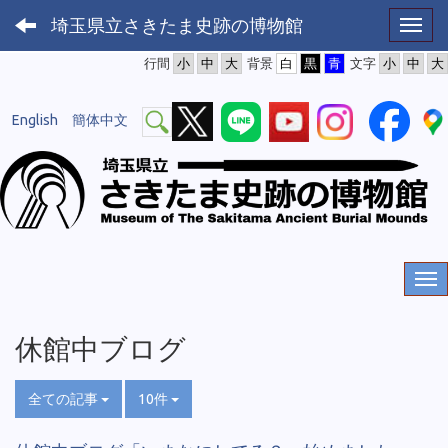
埼玉県立さきたま史跡の博物館
Toggl
行間
背景
文字
English
簡体中文
休館中ブログ
全ての記事
10件