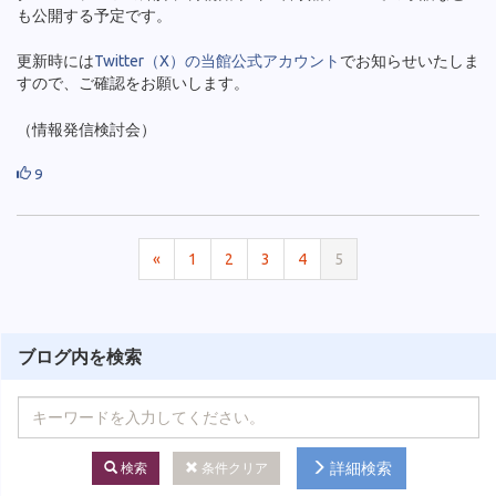
も公開する予定です。
更新時には
Twitter（X）の当館公式アカウント
でお知らせいたしま
すので、ご確認をお願いします。
（情報発信検討会）
9
«
1
2
3
4
5
ブログ内を検索
詳細検索
検索
条件クリア