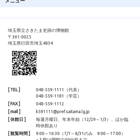
メニュー
もメインのひとつでした。普段と違った景色で古墳をご覧いただけ
たのではないかと思います。 見学会の様子１ &nbsp; &nbsp; &nbsp;
埼玉県立さきたま史跡の博物館
〒361-0025
埼玉県行田市埼玉4834
[ TEL ]
048-559-1111（代表）
048-559-1181（学芸）
[ FAX ]
048-559-1112
[ mail ]
k591111@pref.saitama.lg.jp
[ 休館日 ]
毎週月曜日、年末年始（12/29～1/3）、ほか臨
時休館あり
[ 観覧時間 ]
9:00～16:30（7/1～8/31のみ 9:00～17:00）
※入館は閉館の30分前まで