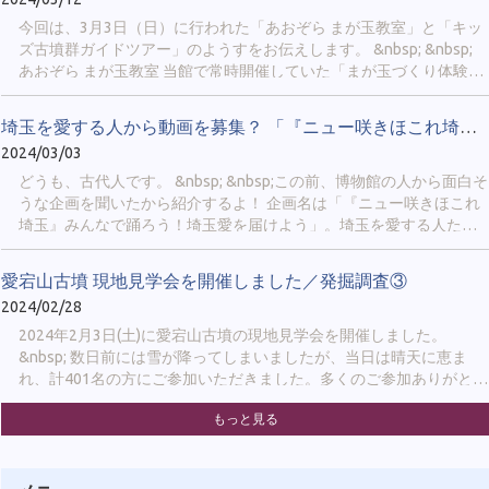
マートフォンの「LINE」まで通知をお届けできるので、イベント開
催を見逃したくない方にお勧めです！ &nbsp; ４月には、次のページ
今回は、3月3日（日）に行われた「あおぞら まが玉教室」と「キッ
から友だち追加ができるようになります。 https://sakitama-
ズ古墳群ガイドツアー」のようすをお伝えします。 &nbsp; &nbsp;
muse.spec.ed.jp/official_line &nbsp; ③当HP 「新着情報」では、新し
あおぞら まが玉教室 当館で常時開催していた「まが玉づくり体験」
い展示の開始や他館との連携企画についてお知らせします。 「イベ
は休館に伴い休止中のため、まが玉を屋外で作れるイベントを開催
ント情報」では、当館が開催...
しました。会場は さきたま古墳公園の駐車場からほど近い、「北側
埼玉を愛する人から動画を募集？ 「『ニュー咲きほこれ埼玉』みん...
レストハウス」でした。 &nbsp;
2024/03/03
どうも、古代人です。 &nbsp; &nbsp;この前、博物館の人から面白そ
うな企画を聞いたから紹介するよ！ 企画名は「『ニュー咲きほこれ
埼玉』みんなで踊ろう！埼玉愛を届けよう」。埼玉を愛する人たち
から短い動画を募集しているみたい。 &nbsp; &nbsp;
愛宕山古墳 現地見学会を開催しました／発掘調査③
2024/02/28
2024年2月3日(土)に愛宕山古墳の現地見学会を開催しました。
&nbsp; 数日前には雪が降ってしまいましたが、当日は晴天に恵ま
れ、計401名の方にご参加いただきました。多くのご参加ありがとう
ございました！ &nbsp; &nbsp; 学芸員からは、調査の成果として、
もっと見る
①周堀(内堀・外堀)を確認できたこと ②前方部で旧表土（古墳時代
の地表面）及び中断テラスが確認できたこと ③前方部の墳丘の始
まりや墳裾部を確認できたことを中心にお話ししました。 &nbsp; ま
た、見学会では普段登ることのできない墳丘に登っていただくこと