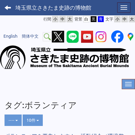
埼玉県立さきたま史跡の博物館
Toggl
行間
背景
文字
English
簡体中文
タグ:ボランティア
----
10件