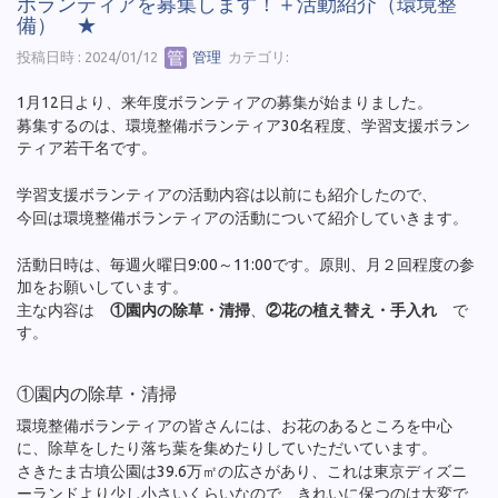
ボランティアを募集します！＋活動紹介（環境整
備） ★
投稿日時 : 2024/01/12
管理
カテゴリ:
1月12日より、来年度ボランティアの募集が始まりました。
募集するのは、環境整備ボランティア30名程度、学習支援ボラン
ティア若干名です。
学習支援ボランティアの活動内容は以前にも紹介したので、
今回は環境整備ボランティアの活動について紹介していきます。
活動日時は、毎週火曜日9:00～11:00です。原則、月２回程度の参
加をお願いしています。
主な内容は
①園内の除草・清掃
、
②花の植え替え・手入れ
で
す。
①園内の除草・清掃
環境整備ボランティアの皆さんには、お花のあるところを中心
に、除草をしたり落ち葉を集めたりしていただいています。
さきたま古墳公園は39.6万㎡の広さがあり、これは東京ディズニ
ーランドより少し小さいくらいなので、きれいに保つのは大変で