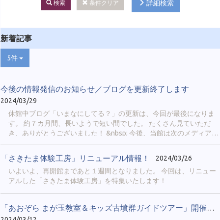
詳細検索
検索
条件クリア
新着記事
5件
今後の情報発信のお知らせ／ブログを更新終了します
2024/03/29
休館中ブログ「いまなにしてる？」の更新は、今回が最後になりま
す。 約７カ月間、長いようで短い間でした。 たくさん見ていただ
き、ありがとうございました！ &nbsp; 今後、当館は次のメディアに
より情報を発信していきます。 &nbsp; ① 公式X ＠
sakitama_museum 当館の最新情報や、埼玉古墳群や博物館の豆知
「さきたま体験工房」リニューアル情報！
2024/03/26
識、イベント実施の様子などを発信します。 「鉄剣エピソードゼ
いよいよ、再開館まであと１週間となりました。 今回は、リニュー
ロ」「古代人の日常」「博物館のおしごと」のような、シリーズ企
アルした「さきたま体験工房」を特集いたします！
画も行われることがあります。 Xのアカウントをお持ちの方限定に
なりますが、当館のファンなら必ずフォローしてみてください。
&nbsp; &nbsp; ② 公式LINE（４月中旬から配信開始予定） 当館で
「あおぞら まが玉教室＆キッズ古墳群ガイドツアー」開催しました。
今後行われるイベントや展示について、最新情報を配信します。 ス
2024/03/12