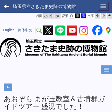
埼玉県立さきたま史跡の博物館
Toggl
行間
背景
文字
English
簡体中文
あおぞら まが玉教室＆古墳群ガ
イドツアー 盛況でした！