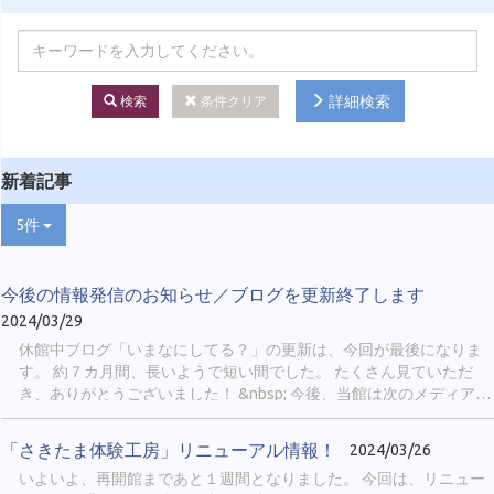
詳細検索
検索
条件クリア
新着記事
5件
今後の情報発信のお知らせ／ブログを更新終了します
2024/03/29
休館中ブログ「いまなにしてる？」の更新は、今回が最後になりま
す。 約７カ月間、長いようで短い間でした。 たくさん見ていただ
き、ありがとうございました！ &nbsp; 今後、当館は次のメディアに
より情報を発信していきます。 &nbsp; ① 公式X ＠
sakitama_museum 当館の最新情報や、埼玉古墳群や博物館の豆知
「さきたま体験工房」リニューアル情報！
2024/03/26
識、イベント実施の様子などを発信します。 「鉄剣エピソードゼ
いよいよ、再開館まであと１週間となりました。 今回は、リニュー
ロ」「古代人の日常」「博物館のおしごと」のような、シリーズ企