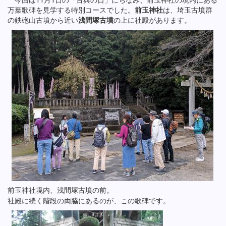
今回は11月1日の「古典の日」にちなみ、前玉神社の境内にある
万葉歌碑を見学する特別コースでした。
前玉神社
は、埼玉古墳群
の鉄砲山古墳から近い
浅間塚古墳
の上に社殿があります。
前玉神社境内、浅間塚古墳の前。
社殿に続く階段の両脇にあるのが、この歌碑です。