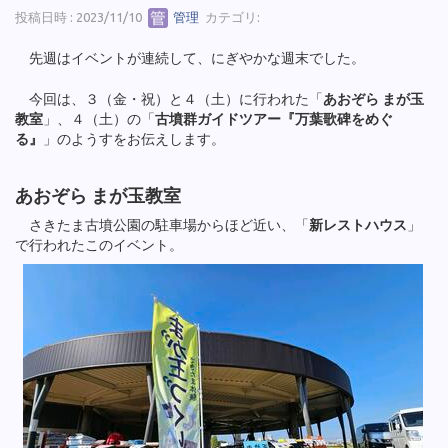
投稿日時 : 2023/11/10
管理
カテゴリ:
先週はイベントが連続して、にぎやかな週末でした。
今回は、３（金・祝）と４（土）に行われた「
あおぞら まが玉
教室
」、４（土）の「
古墳群ガイドツアー『万葉歌碑をめぐ
る』
」のようすをお伝えします。
あおぞら まが玉教室
さきたま古墳公園の駐車場からほど近い、「
新レストハウス
」
で行われたこのイベント。