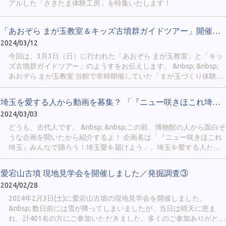
アルした「さきたま体験工房」を特集いたします！
画も行われることがあります。 Xのアカウントをお持ちの方限定に
なりますが、当館のファンなら必ずフォローしてみてください。
&nbsp; &nbsp; ② 公式LINE（４月中旬から配信開始予定） 当館で
「あおぞら まが玉教室＆キッズ古墳群ガイドツアー」開催しました。
今後行われるイベントや展示について、最新情報を配信します。 ス
2024/03/12
マートフォンの「LINE」まで通知をお届けできるので、イベント開
催を見逃したくない方にお勧めです！ &nbsp; ４月には、次のページ
今回は、3月3日（日）に行われた「あおぞら まが玉教室」と「キッ
から友だち追加ができるようになります。 https://sakitama-
ズ古墳群ガイドツアー」のようすをお伝えします。 &nbsp; &nbsp;
muse.spec.ed.jp/official_line &nbsp; ③当HP 「新着情報」では、新し
あおぞら まが玉教室 当館で常時開催していた「まが玉づくり体験」
い展示の開始や他館との連携企画についてお知らせします。 「イベ
は休館に伴い休止中のため、まが玉を屋外で作れるイベントを開催
ント情報」では、当館が開催...
しました。会場は さきたま古墳公園の駐車場からほど近い、「北側
埼玉を愛する人から動画を募集？ 「『ニュー咲きほこれ埼玉』みん...
レストハウス」でした。 &nbsp;
2024/03/03
どうも、古代人です。 &nbsp; &nbsp;この前、博物館の人から面白そ
うな企画を聞いたから紹介するよ！ 企画名は「『ニュー咲きほこれ
埼玉』みんなで踊ろう！埼玉愛を届けよう」。埼玉を愛する人たち
から短い動画を募集しているみたい。 &nbsp; &nbsp;
愛宕山古墳 現地見学会を開催しました／発掘調査③
2024/02/28
2024年2月3日(土)に愛宕山古墳の現地見学会を開催しました。
&nbsp; 数日前には雪が降ってしまいましたが、当日は晴天に恵ま
れ、計401名の方にご参加いただきました。多くのご参加ありがとう