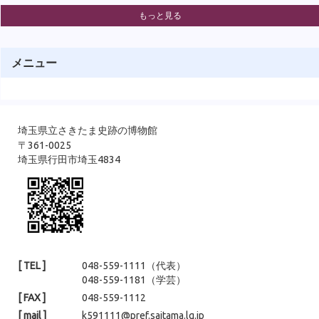
ございました！ &nbsp; &nbsp; 学芸員からは、調査の成果として、
もっと見る
①周堀(内堀・外堀)を確認できたこと ②前方部で旧表土（古墳時代
の地表面）及び中断テラスが確認できたこと ③前方部の墳丘の始
まりや墳裾部を確認できたことを中心にお話ししました。 &nbsp; ま
た、見学会では普段登ることのできない墳丘に登っていただくこと
メニュー
もメインのひとつでした。普段と違った景色で古墳をご覧いただけ
たのではないかと思います。 見学会の様子１ &nbsp; &nbsp; &nbsp;
埼玉県立さきたま史跡の博物館
〒361-0025
埼玉県行田市埼玉4834
[ TEL ]
048-559-1111（代表）
048-559-1181（学芸）
[ FAX ]
048-559-1112
[ mail ]
k591111@pref.saitama.lg.jp