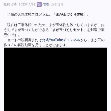
投稿日時 : 2023/11/22
管理
カテゴリ:
当館の人気体験プログラム、「
まが玉づくり体験
」。
現在は工事休館中のため、まが玉体験も休止していますが、お
うちでまが玉づくりができる「
まが玉づくりセット
」を郵送で販
売中です。
セットの説明書または
公式YouTubeチャンネル
から、まが玉の
作り方の解説動画を見ることができます。