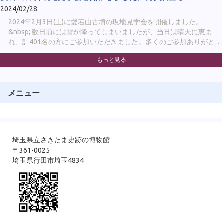
2024/02/28
2024年2月3日(土)に愛宕山古墳の現地見学会を開催しました。
&nbsp; 数日前には雪が降ってしまいましたが、当日は晴天に恵ま
れ、計401名の方にご参加いただきました。多くのご参加ありがとう
ございました！ &nbsp; &nbsp; 学芸員からは、調査の成果として、
もっと見る
①周堀(内堀・外堀)を確認できたこと ②前方部で旧表土（古墳時代
の地表面）及び中断テラスが確認できたこと ③前方部の墳丘の始
まりや墳裾部を確認できたことを中心にお話ししました。 &nbsp; ま
た、見学会では普段登ることのできない墳丘に登っていただくこと
メニュー
もメインのひとつでした。普段と違った景色で古墳をご覧いただけ
たのではないかと思います。 見学会の様子１ &nbsp; &nbsp; &nbsp;
埼玉県立さきたま史跡の博物館
〒361-0025
埼玉県行田市埼玉4834