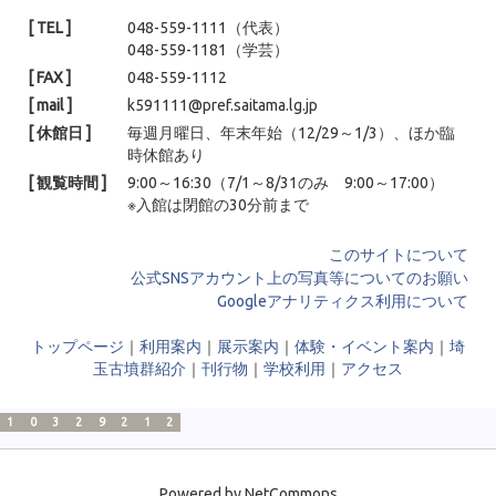
[ TEL ]
048-559-1111（代表）
048-559-1181（学芸）
[ FAX ]
048-559-1112
[ mail ]
k591111@pref.saitama.lg.jp
[ 休館日 ]
毎週月曜日、年末年始（12/29～1/3）、ほか臨
時休館あり
[ 観覧時間 ]
9:00～16:30（7/1～8/31のみ 9:00～17:00）
※入館は閉館の30分前まで
このサイトについて
公式SNSアカウント上の写真等についてのお願い
Googleアナリティクス利用について
トップページ
｜
利用案内
｜
展示案内
｜
体験・イベント案内
｜
埼
玉古墳群紹介
｜
刊行物
｜
学校利用
｜
アクセス
1
0
3
2
9
2
1
2
Powered by NetCommons