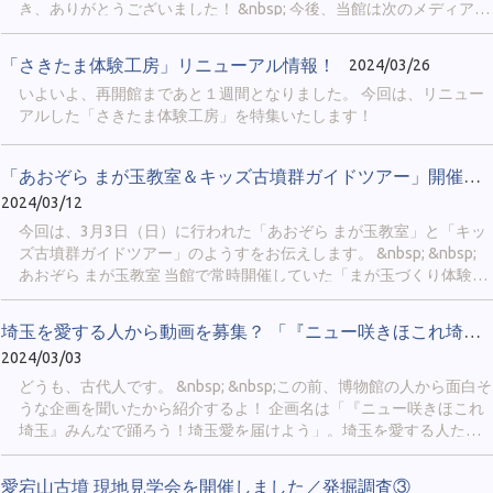
き、ありがとうございました！ &nbsp; 今後、当館は次のメディアに
より情報を発信していきます。 &nbsp; ① 公式X ＠
sakitama_museum 当館の最新情報や、埼玉古墳群や博物館の豆知
「さきたま体験工房」リニューアル情報！
2024/03/26
識、イベント実施の様子などを発信します。 「鉄剣エピソードゼ
いよいよ、再開館まであと１週間となりました。 今回は、リニュー
ロ」「古代人の日常」「博物館のおしごと」のような、シリーズ企
アルした「さきたま体験工房」を特集いたします！
画も行われることがあります。 Xのアカウントをお持ちの方限定に
なりますが、当館のファンなら必ずフォローしてみてください。
&nbsp; &nbsp; ② 公式LINE（４月中旬から配信開始予定） 当館で
「あおぞら まが玉教室＆キッズ古墳群ガイドツアー」開催しました。
今後行われるイベントや展示について、最新情報を配信します。 ス
2024/03/12
マートフォンの「LINE」まで通知をお届けできるので、イベント開
催を見逃したくない方にお勧めです！ &nbsp; ４月には、次のページ
今回は、3月3日（日）に行われた「あおぞら まが玉教室」と「キッ
から友だち追加ができるようになります。 https://sakitama-
ズ古墳群ガイドツアー」のようすをお伝えします。 &nbsp; &nbsp;
muse.spec.ed.jp/official_line &nbsp; ③当HP 「新着情報」では、新し
あおぞら まが玉教室 当館で常時開催していた「まが玉づくり体験」
い展示の開始や他館との連携企画についてお知らせします。 「イベ
は休館に伴い休止中のため、まが玉を屋外で作れるイベントを開催
ント情報」では、当館が開催...
しました。会場は さきたま古墳公園の駐車場からほど近い、「北側
埼玉を愛する人から動画を募集？ 「『ニュー咲きほこれ埼玉』みん...
レストハウス」でした。 &nbsp;
2024/03/03
どうも、古代人です。 &nbsp; &nbsp;この前、博物館の人から面白そ
うな企画を聞いたから紹介するよ！ 企画名は「『ニュー咲きほこれ
埼玉』みんなで踊ろう！埼玉愛を届けよう」。埼玉を愛する人たち
から短い動画を募集しているみたい。 &nbsp; &nbsp;
愛宕山古墳 現地見学会を開催しました／発掘調査③