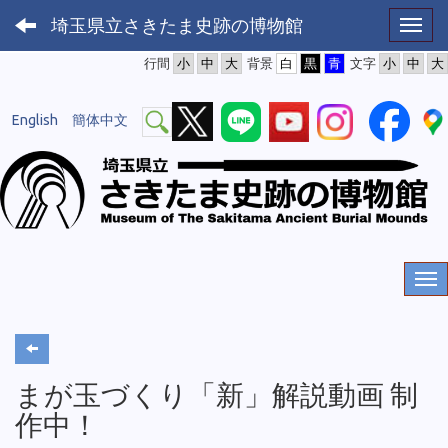
埼玉県立さきたま史跡の博物館
Toggl
行間
背景
文字
English
簡体中文
まが玉づくり「新」解説動画 制
作中！