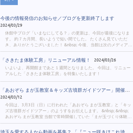
今後の情報発信のお知らせ／ブログを更新終了します
2024/03/29
休館中ブログ「いまなにしてる？」の更新は、今回が最後になりま
す。 約７カ月間、長いようで短い間でした。 たくさん見ていただ
き、ありがとうございました！ &nbsp; 今後、当館は次のメディアに
より情報を発信していきます。 &nbsp; ① 公式X ＠
sakitama_museum 当館の最新情報や、埼玉古墳群や博物館の豆知
「さきたま体験工房」リニューアル情報！
2024/03/26
識、イベント実施の様子などを発信します。 「鉄剣エピソードゼ
いよいよ、再開館まであと１週間となりました。 今回は、リニュー
ロ」「古代人の日常」「博物館のおしごと」のような、シリーズ企
アルした「さきたま体験工房」を特集いたします！
画も行われることがあります。 Xのアカウントをお持ちの方限定に
なりますが、当館のファンなら必ずフォローしてみてください。
&nbsp; &nbsp; ② 公式LINE（４月中旬から配信開始予定） 当館で
「あおぞら まが玉教室＆キッズ古墳群ガイドツアー」開催しました。
今後行われるイベントや展示について、最新情報を配信します。 ス
2024/03/12
マートフォンの「LINE」まで通知をお届けできるので、イベント開
催を見逃したくない方にお勧めです！ &nbsp; ４月には、次のページ
今回は、3月3日（日）に行われた「あおぞら まが玉教室」と「キッ
から友だち追加ができるようになります。 https://sakitama-
ズ古墳群ガイドツアー」のようすをお伝えします。 &nbsp; &nbsp;
muse.spec.ed.jp/official_line &nbsp; ③当HP 「新着情報」では、新し
あおぞら まが玉教室 当館で常時開催していた「まが玉づくり体験」
い展示の開始や他館との連携企画についてお知らせします。 「イベ
は休館に伴い休止中のため、まが玉を屋外で作れるイベントを開催
ント情報」では、当館が開催...
しました。会場は さきたま古墳公園の駐車場からほど近い、「北側
埼玉を愛する人から動画を募集？ 「『ニュー咲きほこれ埼玉』みん...