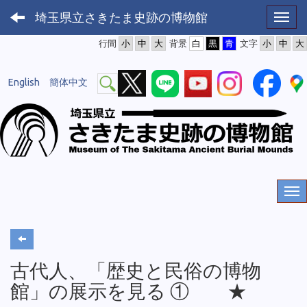
埼玉県立さきたま史跡の博物館
Toggl
行間
背景
文字
English
簡体中文
古代人、「歴史と民俗の博物
館」の展示を見る ① ★