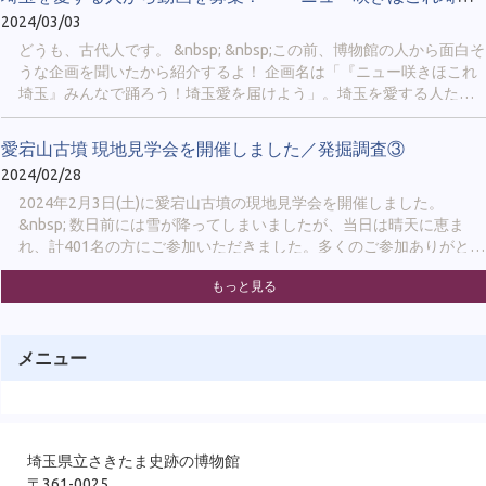
レストハウス」でした。 &nbsp;
2024/03/03
どうも、古代人です。 &nbsp; &nbsp;この前、博物館の人から面白そ
うな企画を聞いたから紹介するよ！ 企画名は「『ニュー咲きほこれ
埼玉』みんなで踊ろう！埼玉愛を届けよう」。埼玉を愛する人たち
から短い動画を募集しているみたい。 &nbsp; &nbsp;
愛宕山古墳 現地見学会を開催しました／発掘調査③
2024/02/28
2024年2月3日(土)に愛宕山古墳の現地見学会を開催しました。
&nbsp; 数日前には雪が降ってしまいましたが、当日は晴天に恵ま
れ、計401名の方にご参加いただきました。多くのご参加ありがとう
ございました！ &nbsp; &nbsp; 学芸員からは、調査の成果として、
もっと見る
①周堀(内堀・外堀)を確認できたこと ②前方部で旧表土（古墳時代
の地表面）及び中断テラスが確認できたこと ③前方部の墳丘の始
まりや墳裾部を確認できたことを中心にお話ししました。 &nbsp; ま
た、見学会では普段登ることのできない墳丘に登っていただくこと
メニュー
もメインのひとつでした。普段と違った景色で古墳をご覧いただけ
たのではないかと思います。 見学会の様子１ &nbsp; &nbsp; &nbsp;
埼玉県立さきたま史跡の博物館
〒361-0025