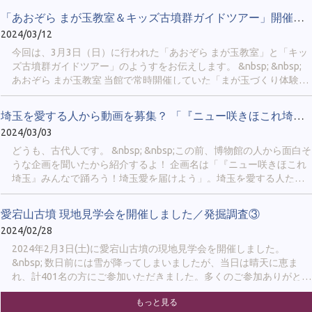
&nbsp; &nbsp; ② 公式LINE（４月中旬から配信開始予定） 当館で
「あおぞら まが玉教室＆キッズ古墳群ガイドツアー」開催しました。
今後行われるイベントや展示について、最新情報を配信します。 ス
2024/03/12
マートフォンの「LINE」まで通知をお届けできるので、イベント開
催を見逃したくない方にお勧めです！ &nbsp; ４月には、次のページ
今回は、3月3日（日）に行われた「あおぞら まが玉教室」と「キッ
から友だち追加ができるようになります。 https://sakitama-
ズ古墳群ガイドツアー」のようすをお伝えします。 &nbsp; &nbsp;
muse.spec.ed.jp/official_line &nbsp; ③当HP 「新着情報」では、新し
あおぞら まが玉教室 当館で常時開催していた「まが玉づくり体験」
い展示の開始や他館との連携企画についてお知らせします。 「イベ
は休館に伴い休止中のため、まが玉を屋外で作れるイベントを開催
ント情報」では、当館が開催...
しました。会場は さきたま古墳公園の駐車場からほど近い、「北側
埼玉を愛する人から動画を募集？ 「『ニュー咲きほこれ埼玉』みん...
レストハウス」でした。 &nbsp;
2024/03/03
どうも、古代人です。 &nbsp; &nbsp;この前、博物館の人から面白そ
うな企画を聞いたから紹介するよ！ 企画名は「『ニュー咲きほこれ
埼玉』みんなで踊ろう！埼玉愛を届けよう」。埼玉を愛する人たち
から短い動画を募集しているみたい。 &nbsp; &nbsp;
愛宕山古墳 現地見学会を開催しました／発掘調査③
2024/02/28
2024年2月3日(土)に愛宕山古墳の現地見学会を開催しました。
&nbsp; 数日前には雪が降ってしまいましたが、当日は晴天に恵ま
れ、計401名の方にご参加いただきました。多くのご参加ありがとう
ございました！ &nbsp; &nbsp; 学芸員からは、調査の成果として、
もっと見る
①周堀(内堀・外堀)を確認できたこと ②前方部で旧表土（古墳時代