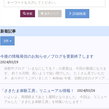
詳細検索
検索
条件クリア
新着記事
5件
今後の情報発信のお知らせ／ブログを更新終了します
2024/03/29
休館中ブログ「いまなにしてる？」の更新は、今回が最後になりま
す。 約７カ月間、長いようで短い間でした。 たくさん見ていただ
き、ありがとうございました！ &nbsp; 今後、当館は次のメディアに
より情報を発信していきます。 &nbsp; ① 公式X ＠
sakitama_museum 当館の最新情報や、埼玉古墳群や博物館の豆知
「さきたま体験工房」リニューアル情報！
2024/03/26
識、イベント実施の様子などを発信します。 「鉄剣エピソードゼ
いよいよ、再開館まであと１週間となりました。 今回は、リニュー
ロ」「古代人の日常」「博物館のおしごと」のような、シリーズ企
アルした「さきたま体験工房」を特集いたします！
画も行われることがあります。 Xのアカウントをお持ちの方限定に
なりますが、当館のファンなら必ずフォローしてみてください。