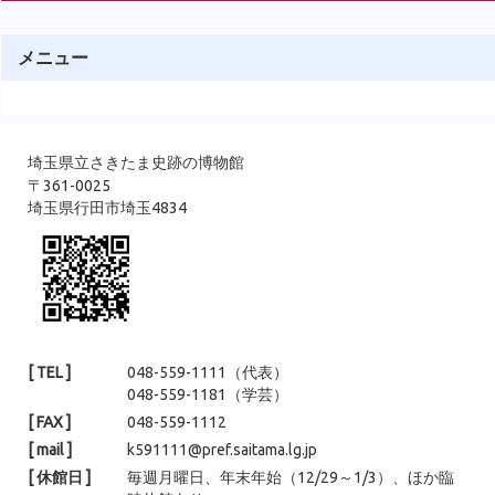
の地表面）及び中断テラスが確認できたこと ③前方部の墳丘の始
まりや墳裾部を確認できたことを中心にお話ししました。 &nbsp; ま
た、見学会では普段登ることのできない墳丘に登っていただくこと
メニュー
もメインのひとつでした。普段と違った景色で古墳をご覧いただけ
たのではないかと思います。 見学会の様子１ &nbsp; &nbsp; &nbsp;
埼玉県立さきたま史跡の博物館
〒361-0025
埼玉県行田市埼玉4834
[ TEL ]
048-559-1111（代表）
048-559-1181（学芸）
[ FAX ]
048-559-1112
[ mail ]
k591111@pref.saitama.lg.jp
[ 休館日 ]
毎週月曜日、年末年始（12/29～1/3）、ほか臨