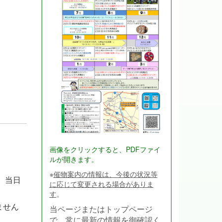
画像をクリックすると、PDFファイ
ルが開きます。
※
催物案内の情報は、今後の状況等
、当日
に応じて変更される場合がありま
す
。
ません
当ページまたはトップページ
で、常に最新の情報を御確認く